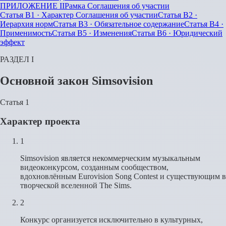
ПРИЛОЖЕНИЕ II
Рамка Соглашения об участии
Статья B1
·
Характер Соглашения об участии
Статья B2
·
Иерархия норм
Статья B3
·
Обязательное содержание
Статья B4
·
Применимость
Статья B5
·
Изменения
Статья B6
·
Юридический
эффект
РАЗДЕЛ I
Основной закон Simsovision
Статья 1
Характер проекта
1
Simsovision является некоммерческим музыкальным
видеоконкурсом, созданным сообществом,
вдохновлённым Eurovision Song Contest и существующим в
творческой вселенной The Sims.
2
Конкурс организуется исключительно в культурных,