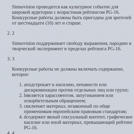
Simsovision проводится как культурное событие для
широкой аудитории с возрастным рейтингом PG-16.
Конкурсные работы должны быть пригодны для зрителей
от шестнадцати (16) лет и старше.
2
Simsovision поддерживает свободу выражения, пародию и
творческий эксперимент в пределах рейтинга PG-16.
3
Конкурсные работы не должны включать содержание,
которое:
a
подстрекает к насилию, ненависти или
дискриминации против отдельных лиц или групп;
b
является харассментом, запугиванием или
оскорбительным обращением;
c
включает материал, незаконный по обще
применимым европейским правовым стандартам;
d
содержит явный сексуальный контент, графическое
насилие или иной материал, превышающий рейтинг
PG-16.
4