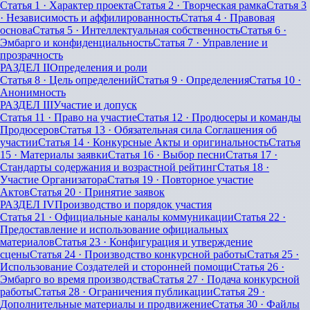
Статья 1
·
Характер проекта
Статья 2
·
Творческая рамка
Статья 3
·
Независимость и аффилированность
Статья 4
·
Правовая
основа
Статья 5
·
Интеллектуальная собственность
Статья 6
·
Эмбарго и конфиденциальность
Статья 7
·
Управление и
прозрачность
РАЗДЕЛ II
Определения и роли
Статья 8
·
Цель определений
Статья 9
·
Определения
Статья 10
·
Анонимность
РАЗДЕЛ III
Участие и допуск
Статья 11
·
Право на участие
Статья 12
·
Продюсеры и команды
Продюсеров
Статья 13
·
Обязательная сила Соглашения об
участии
Статья 14
·
Конкурсные Акты и оригинальность
Статья
15
·
Материалы заявки
Статья 16
·
Выбор песни
Статья 17
·
Стандарты содержания и возрастной рейтинг
Статья 18
·
Участие Организатора
Статья 19
·
Повторное участие
Актов
Статья 20
·
Принятие заявок
РАЗДЕЛ IV
Производство и порядок участия
Статья 21
·
Официальные каналы коммуникации
Статья 22
·
Предоставление и использование официальных
материалов
Статья 23
·
Конфигурация и утверждение
сцены
Статья 24
·
Производство конкурсной работы
Статья 25
·
Использование Создателей и сторонней помощи
Статья 26
·
Эмбарго во время производства
Статья 27
·
Подача конкурсной
работы
Статья 28
·
Ограничения публикации
Статья 29
·
Дополнительные материалы и продвижение
Статья 30
·
Файлы