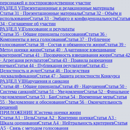
персонажей и постпроизводственное участие
РАЗДЕЛ V
Презентационные и редакционные материалы
Статья 31
·
Презентационные материалы
Статья 32
·
Объём и
использование
Статья 33
·
Эмбарго и конфиденциальность
Статья
34
·
Соглашение об участии
РАЗДЕЛ VI
Голосование и результаты
Статья 35
·
Общие принципы голосования
Статья 36
·
Компоненты и веса голосования
Статья 37
·
Публичное
голосование
Статья 38
·
Состав и обязанности жюри
Статья 39
·
Метод оценки жюри
Статья 40
·
Адаптивное взвешивание
критериев
Статья 41
·
Прозрачность взвешивания жюри
Статья 42
·
Агрегация результатов
Статья 43
·
Правила разрешения
ничьих
Статья 44
·
Публикация результатов
Статья 45
·
Целостность и аудит
Статья 46
·
Последствия
дисквалификации
Статья 47
·
Защита целостности Конкурса
РАЗДЕЛ VII
Нарушения и санкции
Статья 48
·
Общие принципы
Статья 49
·
Нарушения
Статья 50
·
Система санкций
Статья 51
·
Уведомление
Статья 52
·
Финальное
уведомление
Статья 53
·
Бан
Статья 54
·
Временные меры
Статья
55
·
Уведомление и обоснование
Статья 56
·
Окончательность
решений
ПРИЛОЖЕНИЕ I
Система оценки жюри
Статья A1
·
Цель
Статья A2
·
Критерии оценки
Статья A3
·
Шкала оценивания
Статья A4
·
Нейтральность критериев
Статья
A5
·
Связь с методом голосования