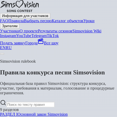
Информация для участников
FAQ
Правила
Выбрать песню
Каталог объектов
Уроки
Зрителям
Участники
О проекте
Результаты сезонов
Simsovision Wiki
Instagram
YouTube
Telegram
TikTok
Подать заявку
Города
Все шоу
EN
RU
Simsovision rulebook
Правила конкурса песни Simsovision
Официальная база правил Simsovision: структура конкурса,
участие, требования к материалам, голосование и процедурные
ограничения.
9 разделов
РАЗДЕЛ I
Основной закон Simsovision